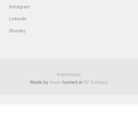
Instagram
LinkedIn
Bluesky
Impressum
Made by
tsueri
hosted at
SP Schweiz